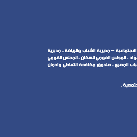
اجتماعية – مديرية الشباب والرياضة ـ مديرية
فؤاد ـ المجلس القومي للسكان ـ المجلس القومي
لشباب المصري ـ صندوق مكافحة التعاطي وادمان