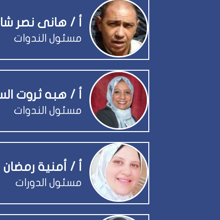
أ / هانى نصر شا
مسئول الندوات
أ / هبه ثروت الس
مسئول الندوات
أ / أمنية رمضان 
مسئول الدورات