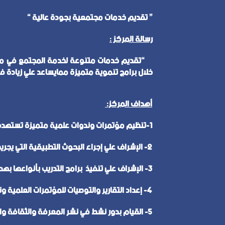
” تقديم خدمات مجتمعية بجودة عالية “
رسالة المركز :
“تقديم خدمات متنوعة لخدمة المجتمع في مختلف 
خلال برامج تنموية متميزة ممايساعد علي زيادة ف
أهداف المركز:
1-تنظيم مؤتمرات وندوات علمية متميزة تستهدف خدمة المجتمع وتنمية البيئة .
2- الإشراف علي إجراء البحوث التطبيقية التي يجريها المعهد بالشراكة مع المجتمع المدني والجهات الأخري في الداخل وفي الخارج .
3- الإشراف علي تنفيذ برامج التدريب بأنواعها بهدف تنمية قطاعات المجتمع وتطويرها .
4- إعداد التقارير والتوصيات للمؤتمرات العلمية وتقديمها للجهات المعنية .
5- القيام بدور نشط في نشر المعرفة والثقافة والوعي البيئى .