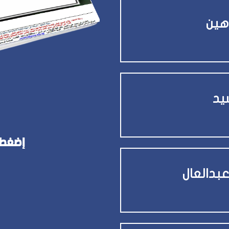
هين
يد
إضغط 
عبدالعال