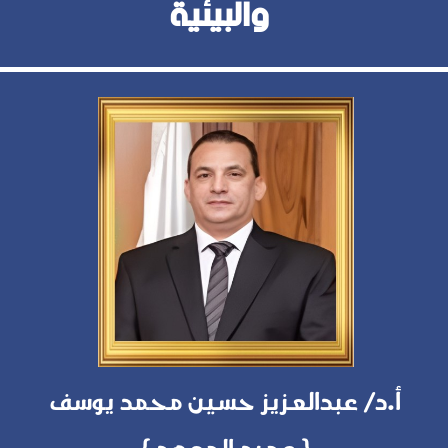
والبيئية
أ.د/ عبدالعزيز حسين محمد يوسف
{ عميد المعهد }