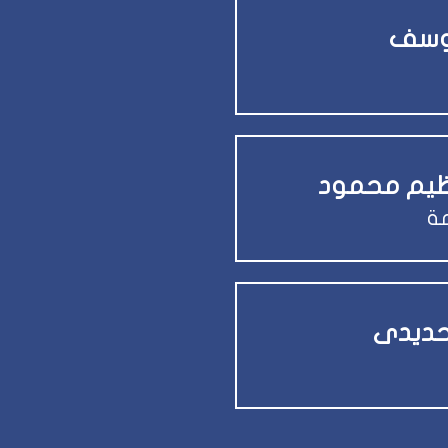
يوسف
عظيم محمود
مة
لحديدى