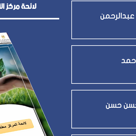
لائحة مركز ال
 عبدالرحمن
أحمد
حسن حسن