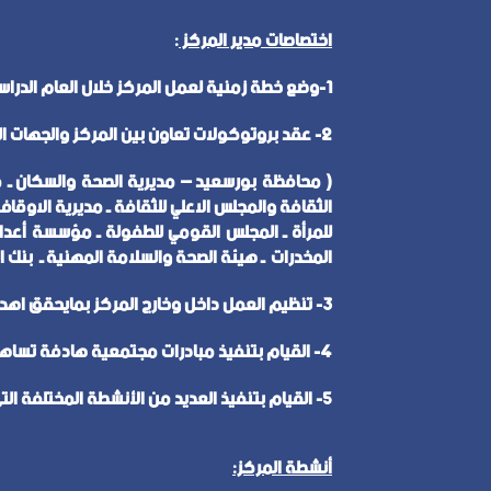
اختصاصات مدير المركز
:
1-وضع خطة زمنية لعمل المركز خلال العام الدراسي مقسمة علي ترمين .
2- عقد بروتوكولات تعاون بين المركز والجهات المعنية بعمل المركز مثل :
( محافظة بورسعيد – مديرية الصحة والسكان ـ مدي
الثقافة والمجلس الاعلي للثقافة ـ مديرية الاوق
للمرأة ـ المجلس القومي للطفولة ـ مؤسسة أعداد
المخدرات ـ هيئة الصحة والسلامة المهنية ـ بنك ا
3- تنظيم العمل داخل وخارج المركز بمايحقق اهداف المركز من رفع الوعي البيئي والمساهمة في مواجهة المشكلات المجتمعية .
4- القيام بتنفيذ مبادرات مجتمعية هادفة تساهم في رفع مستوي الوعي لدي الافراد داخل المجتمع .
5- القيام بتنفيذ العديد من الأنشطة المختلفة التي تساعد علي أكتشاف وتنمية المواهب والقدرات بين الطلاب.
أنشطة المركز: