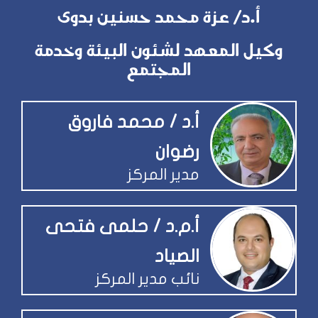
أ.د/ عزة محمد حسنين بدوى
وكيل المعهد لشئون البيئة وخدمة
المجتمع
أ.د / محمد فاروق
رضوان
مدير المركز
أ.م.د / حلمى فتحى
الصياد
نائب مدير المركز