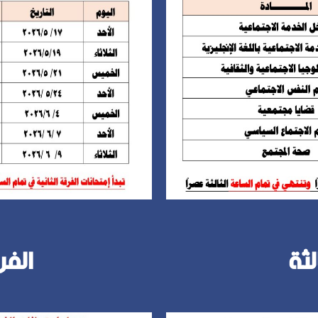
لثة
الفر